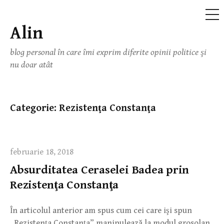
ME
Alin
Skip
to
blog personal în care îmi exprim diferite opinii politice şi
content
nu doar atât
Categorie:
Rezistenţa Constanţa
februarie 18, 2018
Absurditatea Ceraselei Badea prin
Rezistenţa Constanţa
În articolul anterior am spus cum cei care işi spun
„Rezistenţa Constanţa” manipulează la modul grosolan,