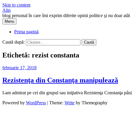
Skip to content
Alin
blog personal în care îmi exprim diferite opinii politice şi nu doar atât
Menu
Prima pagină
Caută după:
Etichetă:
rezist constanta
februarie 17, 2018
Rezistenţa din Constanţa manipulează
I-am admirat pe cei din grupul sau iniţiativa Rezistenţa Constanţa până
Powered by
WordPress
|
Theme:
Write
by Themegraphy