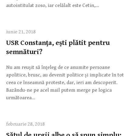
autointitulat zoso, iar celălalt este Cetin,…
iunie 21, 2018
USR Constanţa, eşti plătit pentru
semnături?
Nu am reuşit să înţeleg de ce anumite persoane
apolitice, brusc, au devenit politice şi implicate în tot
ceea ce înseamnă proteste, dar, ieri am descoperit.
Bazându-ne pe acel mail putem merge pe logica
următoarea…
februarie 28, 2018
Sătul de urgii albe o să spun simplu: