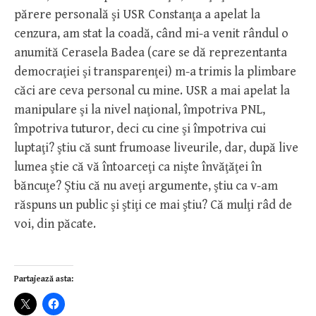
părere personală şi USR Constanţa a apelat la
cenzura, am stat la coadă, când mi-a venit rândul o
anumită Cerasela Badea (care se dă reprezentanta
democraţiei şi transparenţei) m-a trimis la plimbare
căci are ceva personal cu mine. USR a mai apelat la
manipulare şi la nivel naţional, împotriva PNL,
împotriva tuturor, deci cu cine şi împotriva cui
luptaţi? ştiu că sunt frumoase liveurile, dar, după live
lumea ştie că vă întoarceţi ca nişte învăţăţei în
băncuţe? Ştiu că nu aveţi argumente, ştiu ca v-am
răspuns un public şi ştiţi ce mai ştiu? Că mulţi râd de
voi, din păcate.
Partajează asta: