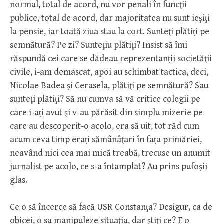
normal, total de acord, nu vor penali în funcţii
publice, total de acord, dar majoritatea nu sunt ieşiţi
la pensie, iar toată ziua stau la cort. Sunteţi plătiţi pe
semnătură? Pe zi? Sunteţiu plătiţi? Insist să îmi
răspundă cei care se dădeau reprezentanţii societăţii
civile, i-am demascat, apoi au schimbat tactica, deci,
Nicolae Badea şi Cerasela, plătiţi pe semnătură? Sau
sunteţi plătiţi? Să nu cumva să vă critice colegii pe
care i-aţi avut şi v-au părăsit din simplu mizerie pe
care au descoperit-o acolo, era să uit, tot răd cum
acum ceva timp eraţi sămânâţari în faţa primăriei,
neavând nici cea mai mică treabă, trecuse un anumit
jurnalist pe acolo, ce s-a întamplat? Au prins pufoşii
glas.
Ce o să încerce să facă USR Constanţa? Desigur, ca de
obicei, o sa manipuleze situaţia, dar ştiţi ce? E o