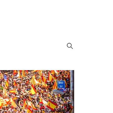
Caută
după: