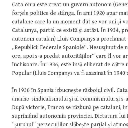
Catalonia este creat un guvern autonom (Gener
forțele politice de stânga. În anii 1920 apar ma
catalane care la un moment dat se vor uni și 
Catalunya, partid ce există și astăzi. În 1934, 
autonom catalan) Lluis Companys a proclamat u
„Republicii Federale Spaniole“. Nesusţinut de n
ore, apoi s-a predat autorităților“ care îl vor 
închisoare. În 1936, este însă eliberat de către
Popular (Lluis Companys va fi asasinat în 1940 
În 1936 în Spania izbucnește războiul civil. Cata
anarho-sindicalismului și al comunismului și s-
După victorie, Franco se răzbună pe catalani, in
suprimând autonomia provinciei. Dictatura lui 
”șurubul” persecuțiilor slăbește parțial și atmo