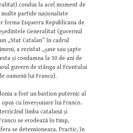
alitat) condus la acel moment de
i multe partide naționaliste
vor forma Esquerra Republicana de
preşedintele Generalitat (guvernul
n „Stat Catalan” în cadrul
imeni, a rezistat „şase sau şapte
aresta și condamna la 30 de ani de
 noul guvern de stânga al Frontului
de oamenii lui Franco).
lonia a fost un bastion puternic al
a opus cu înverșunare lui Franco.
terzicând limba catalană și
Franco se erodează în timp,
sfera se detensioneaza. Practic, în