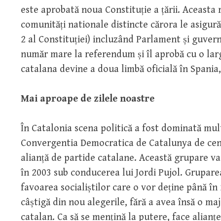
este aprobată noua Constituție a țării. Aceasta
comunități nationale distincte cărora le asigur
2 al Constituției) incluzând Parlament și guvern 
număr mare la referendum și îl aprobă cu o lar
catalana devine a doua limbă oficială în Spania
Mai aproape de zilele noastre
În Catalonia scena politică a fost dominată mu
Convergentia Democratica de Catalunya de cent
alianță de partide catalane. Această grupare v
în 2003 sub conducerea lui Jordi Pujol. Grupare
favoarea socialiștilor care o vor deține până în
câștigă din nou alegerile, fără a avea însă o ma
catalan. Ca să se mențină la putere, face alianțe 