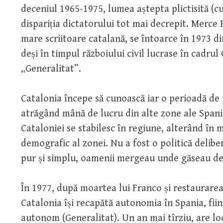
deceniul 1965-1975, lumea aștepta plictisită (cu
dispariția dictatorului tot mai decrepit. Merce
mare scriitoare catalană, se întoarce în 1973 din
deși în timpul războiului civil lucrase în cadru
„Generalitat”.
Catalonia începe să cunoască iar o perioadă de 
atrăgând mână de lucru din alte zone ale Spani
Cataloniei se stabilesc în regiune, alterând în m
demografic al zonei. Nu a fost o politică delibe
pur și simplu, oamenii mergeau unde găseau de
În 1977, după moartea lui Franco și restaurarea
Catalonia își recapătă autonomia în Spania, fiin
autonom (Generalitat). Un an mai tîrziu, are l