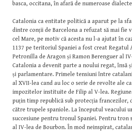
basca, occitana, în afară de numeroase dialecte
Catalonia ca entitate politică a aparut pe la sfa
dintre conții de Barcelona a refuzat să mai fie v
cel Mare, pe motiv că acesta nu l-a ajutat în ca
1137 pe teritoriul Spaniei a fost creat Regatul 
Petronilla de Aragon și Ramon Berenguer al IV-
Catalonia a devenit parte a noului regat, însă ș
și parlamentare. Primele tensiuni între catalani 
al XVII-lea cand au loc o serie de revolte ale c
impozitelor instituite de Filip al V-lea. Regiun
puțin timp republică sub protecția francezilor, 
către trupele spaniole. La începutul veacului u
succesiune pentru tronul Spaniei. Pentru tron s
al IV-lea de Bourbon. În mod neinspirat, catalani