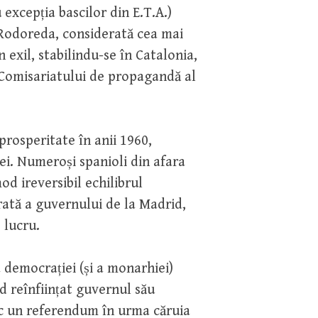
 excepția bascilor din E.T.A.)
 Rodoreda, considerată cea mai
 exil, stabilindu-se în Catalonia,
l Comisariatului de propagandă al
prosperitate în anii 1960,
ei. Numeroși spanioli din afara
od ireversibil echilibrul
rată a guvernului de la Madrid,
 lucru.
 democrației (și a monarhiei)
d reînființat guvernul său
oc un referendum în urma căruia