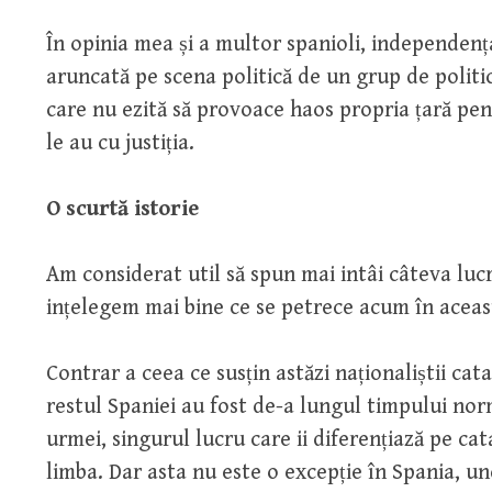
În opinia mea și a multor spanioli, independența
aruncată pe scena politică de un grup de politic
care nu ezită să provoace haos propria țară pe
le au cu justiția.
O scurtă istorie
Am considerat util să spun mai intâi câteva lucr
ințelegem mai bine ce se petrece acum în aceas
Contrar a ceea ce susțin astăzi naționaliștii catal
restul Spaniei au fost de-a lungul timpului nor
urmei, singurul lucru care ii diferențiază pe cat
limba. Dar asta nu este o excepție în Spania, un