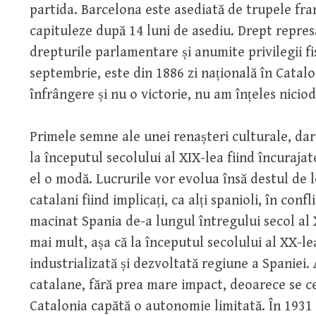
partida. Barcelona este asediată de trupele fra
capituleze după 14 luni de asediu. Drept represal
drepturile parlamentare și anumite privilegii fi
septembrie, este din 1886 zi națională în Catalo
înfrângere și nu o victorie, nu am înțeles nicio
Primele semne ale unei renașteri culturale, dar ș
la începutul secolului al XIX-lea fiind încuraja
el o modă. Lucrurile vor evolua însă destul de l
catalani fiind implicați, ca alți spanioli, în con
macinat Spania de-a lungul întregului secol al 
mai mult, așa că la începutul secolului al XX-le
industrializată și dezvoltată regiune a Spaniei. 
catalane, fără prea mare impact, deoarece se ce
Catalonia capătă o autonomie limitată. În 1931 