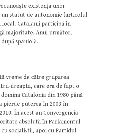
 recunoaște existența unor
ă un statut de autonomie (articolul
local. Catalanii participă în
gă majoritate. Anul următor,
, după spaniolă.
ltă vreme de către gruparea
ru-dreapta, care era de fapt o
a domina Catalonia din 1980 până
a pierde puterea în 2003 în
 2010. În acest an Convergencia
joritate absolută în Parlamentul
cu socialiștii, apoi cu Partidul