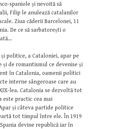
nco-spaniole și nevoită să
ii, Filip le anulează catalanilor
scale. Ziua căderii Barcelonei, 11
nia. De ce să sarbatorești o
dată…
i politice, a Cataloniei, apar pe
te și de romantismul ce devenise și
ent în Catalonia, oamenii politici
flicte interne sângeroase care au
XIX-lea. Catalonia se dezvoltă tot
a este practic cea mai
Apar și câteva partide politice
artă tot timpul între ele. În 1919
Spania devine republică iar în