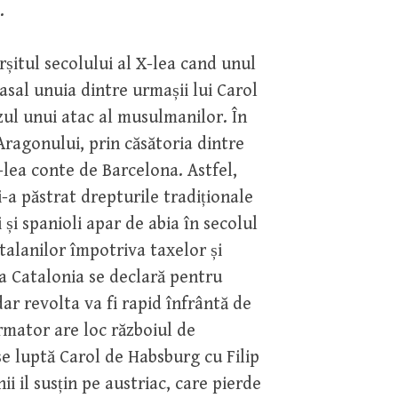
.
rșitul secolului al X-lea cand unul
asal unuia dintre urmașii lui Carol
zul unui atac al musulmanilor. În
Aragonului, prin căsătoria dintre
lea conte de Barcelona. Astfel,
i-a păstrat drepturile tradiționale
și spanioli apar de abia în secolul
atalanilor împotriva taxelor și
ea Catalonia se declară pentru
dar revolta va fi rapid înfrântă de
rmator are loc războiul de
e luptă Carol de Habsburg cu Filip
i il susțin pe austriac, care pierde