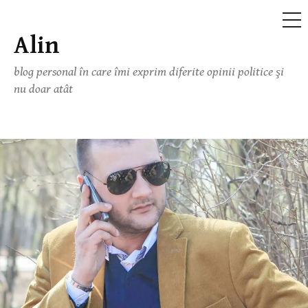
ME
Alin
Skip
to
blog personal în care îmi exprim diferite opinii politice şi
content
nu doar atât