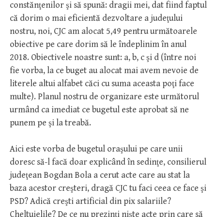
constănţenilor şi să spună: dragii mei, dat fiind faptul
că dorim o mai eficientă dezvoltare a judeţului
nostru, noi, CJC am alocat 5,49 pentru următoarele
obiective pe care dorim să le îndeplinim în anul
2018. Obiectivele noastre sunt: a, b, c şi d (între noi
fie vorba, la ce buget au alocat mai avem nevoie de
literele altui alfabet căci cu suma aceasta poţi face
multe). Planul nostru de organizare este următorul
urmând ca imediat ce bugetul este aprobat să ne
punem pe şi la treabă.
Aici este vorba de bugetul oraşului pe care unii
doresc să-l facă doar explicând în sedinţe, consilierul
judeţean Bogdan Bola a cerut acte care au stat la
baza acestor creşteri, dragă CJC tu faci ceea ce face şi
PSD? Adică creşti artificial din pix salariile?
Cheltuielile? De ce nu prezinţi nişte acte prin care să